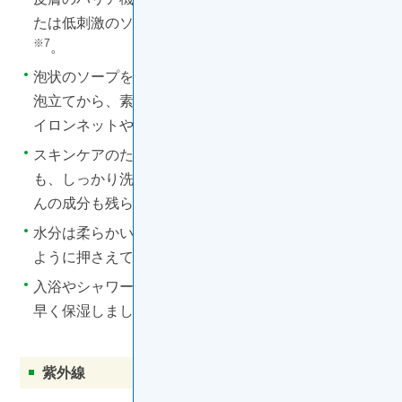
たは低刺激のソープやシャンプーを使用しましょう
※7
。
泡状のソープを使うか泡立て用のネットでしっかりと
泡立てから、素手で優しく洗うようにしましょう（ナ
※2
イロンネットやタオルは使用しない）
。
スキンケアのため皮膚に塗った保湿剤や皮膚用のお薬
※6
も、しっかり洗い流すよう注意しましょう
。せっけ
※2
んの成分も残らないよう十分にすすいでください
。
水分は柔らかいガーゼやタオルを使用して、擦らない
※2
ように押さえて拭うようにしましょう
。
入浴やシャワーのあとは乾燥を避けるため、なるべく
※6
早く保湿しましょう
。
紫外線