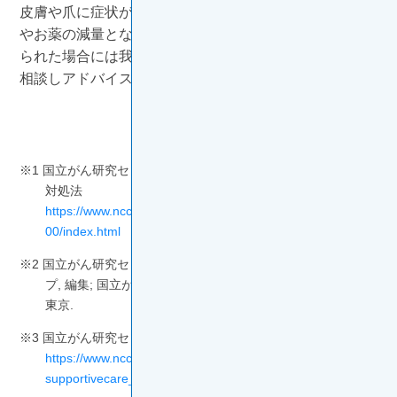
皮膚や爪に症状が現れた場合、その程度によっては休薬
やお薬の減量となることもあります。気になる症状が見
られた場合には我慢したりせず、早めに医療スタッフに
相談しアドバイスを受けるようにしましょう。
※1 国立がん研究センター中央病院 色素沈着や皮膚の変化の
対処法
https://www.ncc.go.jp/jp/ncch/division/nursing/power/010/1
00/index.html
（2025/9/17参照）
※2 国立がん研究センターに学ぶ がん薬物療法看護スキルアッ
プ, 編集; 国立がん研究センター看護部, 南江堂, 2018年2月,
東京.
※3 国立がん研究センター東病院 皮膚障害について
https://www.ncc.go.jp/jp/ncce/division/pharmacy/kouganzai/
supportivecare_skin.html
（2025/9/17参照）