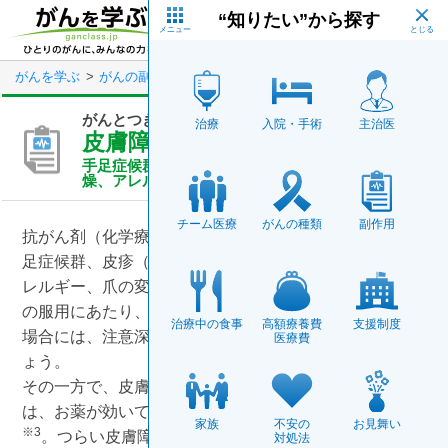
Skip
“知りたい”から探す
to
main
メニュー
content
がんを学ぶ
がんの副作用
がんとつきあう（がん治療の副作用）
がんとつきあう（がん治療の副作用）
治療
入院・手術
主治医
皮膚障害の対処法
手足症候群、皮疹（ひしん）、色素沈着、皮膚の乾
燥、アレルギー、爪の変化など
チーム医療
がんの種類
副作用
抗がん剤（化学療法）や分子標的薬の副作用として、手
足症候群、皮疹（ひしん）、色素沈着、皮膚の乾燥、ア
※1,2
レルギー、爪の変化などの皮膚障害があります
。薬
の服用にあたり、医師から副作用の可能性を説明された
治療中の食事
高額療養費
支援制度
場合には、注意深く皮膚の状態を観察するようにしまし
医療費
ょう。
その一方で、皮膚障害は、がんやお薬の種類によって
は、お薬が効いていることの現れだと言われています
家族
不安の
お見舞い
※3
。つらい皮膚障害ですが、主治医のアドバイスを受け
対処法