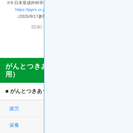
※9 日本形成外科学会 陥入爪、巻き爪
https://jsprs.or.jp/member/disease/other/kannyuso.html
（2025/9/17参照）
【監修】帝京大学医学部内科学講座腫瘍内科 渡邊清高 先生
更新年月：2025年10月
ONC46P016A
がんとつきあう（がん治療の副作
Confront
用）
Associate
Menu
■ がんとつきあう
疲労
栄養