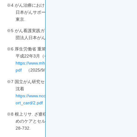
※4 がん治療におけるアピアランスケアガイドライン 2021年版,
日本がんサポーティブケア学会 編, 金原出版, 2021年10月,
東京.
※5 がん看護実践ガイド 分子標的治療薬とケア, 監修; 一般社
団法人日本がん看護学会, 医学書院, 2016年11月, 東京.
※6 厚生労働省 重篤副作用疾患別対応マニュアル 手足症候群
平成22年3月（令和元年9月改定）
https://www.mhlw.go.jp/topics/2006/11/dl/tp1122-1q01_r01.
pdf
（2025/9/17参照）
※7 国立がん研究センター中央病院看護部 皮膚の変化・色素
沈着
https://www.ncc.go.jp/jp/ncch/division/nursing/division/supp
ort_card/2.pdf
（2025/9/17参照）
※8 根上リサ. ざ瘡様皮疹・皮膚乾燥・爪囲炎 ～治療継続のた
めのケアとセルフマネジメント支援～. がん看護2019; 24: 7
28-732.