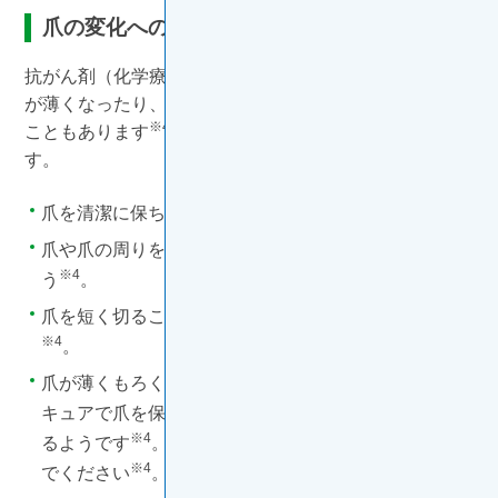
爪の変化への対処法
抗がん剤（化学療法）や分子標的薬の副作用として、爪
が薄くなったり、割れたり、時にははがれ落ちたりする
※4
こともあります
。対処法としては以下の方法がありま
す。
※4
爪を清潔に保ちましょう
。
爪や爪の周りをクリームなどでしっかり保湿しましょ
※4
う
。
爪を短く切ることや深爪をしないよう注意しましょう
※4
。
爪が薄くもろくなって気になるような場合には、マニ
キュアで爪を保護すると不便さを解消できることもあ
※4
るようです
。ただし、痛みを感じる場合は行わない
※4
でください
。