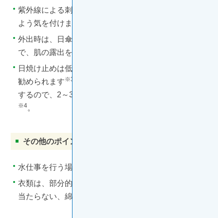
紫外線による刺激を避けるため日光に直接当たらない
※1
よう気を付けましょう
。
外出時は、日傘の使用、長袖・帽子・手袋の着用など
※7
で、肌の露出を抑えるようにしましょう
。
日焼け止めは低刺激でSPF30以上/PA++以上のものが
※3
勧められます
。汗や衣類との接触などで効果が低下
するので、2～3時間ごとに塗り直すことが必要です
※4
。
その他のポイント
※3
水仕事を行う場合には、手袋を使用しましょう
。
衣類は、部分的な肌の締め付けがなく、縫い目が肌に
※8
当たらない、綿素材のものを選びましょう
。