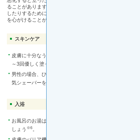
悪化すると立ったり歩いたりする日常動作にも影響が出
※4
ることがあります
。これらの症状を和らげたり、予防
したりするためには、日常生活で「清潔・保湿・保護」
※1
を心がけることが重要です
。
スキンケア
皮膚に十分なうるおいを与えるために、保湿剤を1日2
※3
～3回優しく塗って保湿しましょう
。
男性の場合、ひげをそるときは皮膚の負担が少ない電
※5
気シェーバーを使用しましょう
。
入浴
※6
お風呂のお湯はぬるめにし
、長時間の入浴は避けま
※6
しょう
。
皮膚のバリア機能をなるべく失わないよう、弱酸性ま