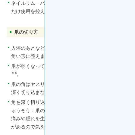
ネイルリムーバーは皮膚に刺激を与えるため、できる
※4
だけ使用を控えてください
。
爪の切り方
入浴のあとなど爪が柔らかくなっている時に、爪を四
※4
角い形に整えます
。
爪が弱くなっている場合にはヤスリを使用しましょう
※4
。
爪の角はヤスリを使って丸く削りましょう。その際、
※4
深く切り込まないように注意してください
。
角を深く切り込み過ぎると、巻き爪や陥入爪（かんに
ゅうそう：爪の角が周りの皮膚に食い込んでしまい、
※9
痛みや腫れを生じる状態のこと
）の原因になること
※4
があるので気を付けましょう
。