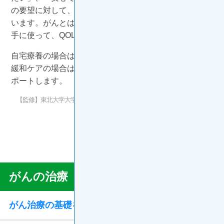
の要望に対して、緩和ケアや在宅医療などが用意されて
います。がんとは長いつきあいになります。これらを上
手に使って、QOLの向上を目指しましょう。
自宅療養の場合は在宅訪問診療医やケアマネージャー、
緩和ケアの場合は緩和ケア医などの専門家があなたをサ
ポートします。
【監修】東北大学大学院医学系研究科 乳腺・内分泌外科学分野 教授 石田
孝宣 先生
更新年月：2024年10月
ONC46O002A
がんの治療
Treatment
Menu
がん治療の基礎を学ぼう