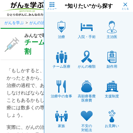
Skip
“知りたい”から探す
to
main
メニュー
content
がんを学ぶ
がんの治療
みんなで取り組むがん治療
チーム医療に
みんなで取り組むがん治療
治療
入院・手術
主治医
チーム医療に関わる専門家の役
割
チーム医療
がんの種類
副作用
「もしかすると、がんかもしれない」と思い、病院へか
かったときから、がんの治療は始まっています。告知や
治療の過程で、あなたは「なぜ自分だけがこんな思いを
しなければならないんだろう」と孤独感にさいなまれる
治療中の食事
高額療養費
支援制度
こともあるかもしれません。そんなときは、あなたの治
医療費
療には数多くの専門家が関わっていることを思い出しま
しょう。
家族
不安の
お見舞い
実際に、がんの治療の過程には主治医や看護師といっ
対処法