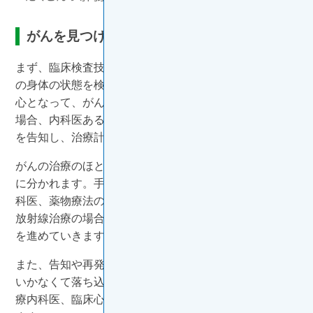
がんを見つけ治療する
まず、臨床検査技師・放射線技師や放射線科医があなた
の身体の状態を検査し、その結果をもとに、病理医が中
心となって、がんかどうかを診断します。がんであった
場合、内科医あるいは外科医があなたにがんであること
を告知し、治療計画について話し合います。
がんの治療のほとんどは、手術、薬物療法、放射線治療
に分かれます。手術の場合は外科医、麻酔科医、形成外
科医、薬物療法の場合は外科医、内科医、腫瘍内科医、
放射線治療の場合は放射線科医などが中心となって治療
を進めていきます。
また、告知や再発がわかったときや、治療が思うように
いかなくて落ち込んでしまうときなどは、精神科医、心
療内科医、臨床心理士などがあなたの心のケアを担当し