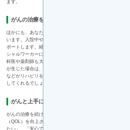
ます。
がんの治療をサポートする
ほかにも、あなたにはたくさんの心強い専門家がついて
います。入院中や外来の際には看護師があなたを常にサ
ポートします。経済的・社会的な不安については、ソー
シャルワーカーに相談しましょう。治療の過程では、歯
科医や薬剤師も大事な役割を担います。身体的な不都合
が生じた場合は、理学療法士や作業療法士、管理栄養士
などがリハビリを計画し、あなたの社会復帰をサポート
してくれるでしょう。
がんと上手につきあう
がんの治療を続けていくうえで大切なのが、生活の質
（QOL）を向上させることです。「身体の痛みを和らげ
たい」、「安心できる自宅でゆっくり療養したい」など