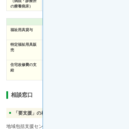
（病院・診療所
医療や介護などを行う施設
の療養病床）
その他のサービス
福祉用具貸与
手すり、歩行器、車椅子や介護ベッドなど
の福祉用具がレンタルできる
特定福祉用具販
入浴用イスや腰かけ便座など、入浴や排泄
売
など貸与に不向きな福祉用具について、購
入費用の一部が助成される
住宅改修費の支
手すりの取り付けや、段差の解消、滑りの
給
防止等の自宅の改修費が支給される（支給
額の上限あり）
相談窓口
「要支援」の相談窓口
地域包括支援センター、市区町村の窓口