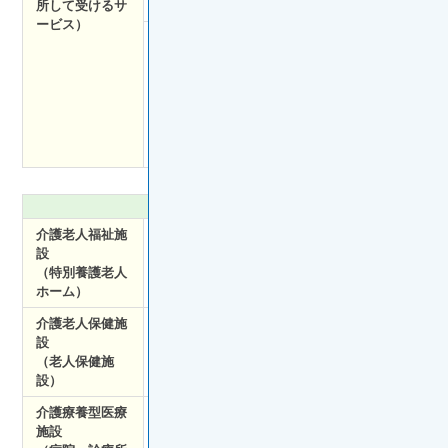
所して受けるサ
イ）
訓練が受けられる
ービス）
短期入所療養介
介護老人保健施設など
護
に短期間入所し、日常
（医療型ショー
的な生活の世話や機能
トステイ）
訓練のほか、医学的な
管理のもと、看護など
の医療的なサービスを
受けられる
施設サービス
介護老人福祉施
常に介護が必要で、自宅での生活が困難な
設
方を対象に、食事や入浴、排せつ等、日常
（特別養護老人
生活の介護や機能訓練、療養上の世話を行
ホーム）
う施設
介護老人保健施
病状が安定し、リハビリに重点をおいた介
設
護が必要な方を対象に、看護やリハビリを
（老人保健施
中心とした医療ケアと介護を行う施設
設）
介護療養型医療
長期間にわたり療養が必要な方を対象に、
施設
介護体制の整った医療施設（病院等）で、