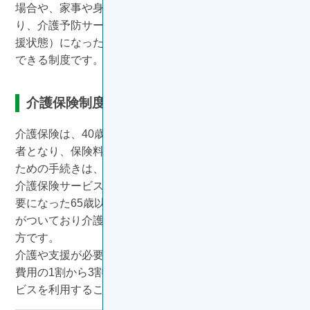
場合や、家事や身支度等の日常生活に支援が必要であ
り、介護予防サービスが効果的と考えられる状態（要支
援状態）になった場合に、介護サービスを受けることが
できる制度です。
介護保険制度の対象者
介護保険は、40歳の誕生日の前日が属する月から被保険
者となり、保険料を負担します。 介護保険に加入する
ための手続きは、特に必要ありません。
介護保険サービスを利用できる人は、①介護や支援が必
要になった65歳以上の方、②16種類の特定疾病の診断
がついており介護が必要になった40歳から64歳までの
方です。
介護や支援が必要と認定された方は、サービスにかかる
費用の1割から3割を自己負担することで、介護保険サー
ビスを利用することができます。