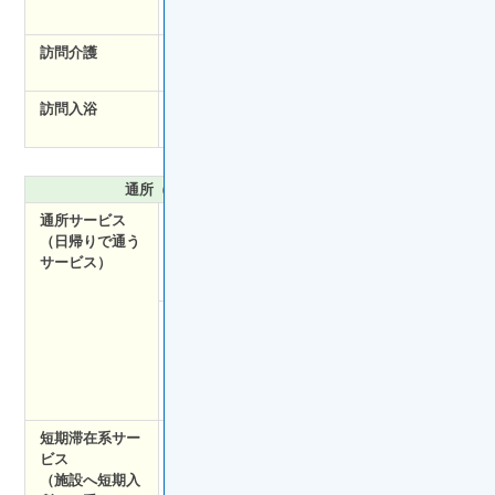
のアドバイスを行う
訪問介護
資格を持ったホームヘルパーが訪問し、身
の回りの介助や家事の代行などを行う
訪問入浴
移動式の浴槽を有する巡回入浴車で入浴介
助スタッフが自宅訪問し、入浴介助する
通所（日帰り）・短期滞在系サービス
通所サービス
通所リハビリテ
歩行訓練や日常生活の
（日帰りで通う
ーション
回復を目的としたリハ
サービス）
（デイケア）
ビリ中心のサービスを
日帰りで受けられる
通所介護施設
寝たきりの予防や家族
（デイサービ
の負担軽減を目的とし
ス）
て、食事や入浴などの
サービスが日帰りで受
けられる
短期滞在系サー
短期入所生活介
介護老人福祉施設など
ビス
護
に短期間入所し、日常
（施設へ短期入
（ショートステ
的な生活の世話や機能