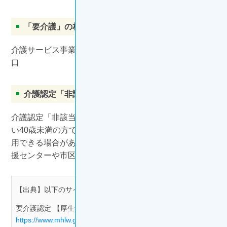
「要介護」の相談窓口
介護サービス事業者のケアマネージャー、市区町村の窓
口
介護認定「非該当」の方や40歳未満の方
介護認定「非該当」の方や介護保険制度の対象とならな
い40歳未満の方でも生活を維持するためのサービスを利
用できる場合があります。お住まいの地区の地域包括支
援センターや市区町村の窓口にご相談ください。
【出典】以下のサイトを参考にしています。
要介護認定 【厚生労働省ホームページ】
https://www.mhlw.go.jp/stf/seisakunitsuite/bunya/hukushi_kai