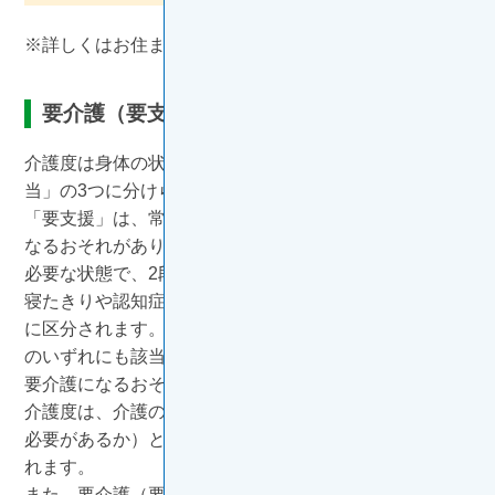
※詳しくはお住まいの市区町村の窓口にご確認下さい。
要介護（要支援）認定
介護度は身体の状態で「要支援」、「要介護」、「非該
当」の3つに分けられます。
「要支援」は、常時介護の必要はないが、要介護状態と
なるおそれがあり、家事や身支度等の日常生活に支援が
必要な状態で、2段階に区分されます。「要介護」は、
寝たきりや認知症等で常時介護が必要な状態で、5段階
に区分されます。「非該当」は、「要支援」「要介護」
のいずれにも該当しない高齢者や、将来的に要支援又は
要介護になるおそれのある方です。
介護度は、介護の手間（どれ位、介護のサービスを行う
必要があるか）と状態の維持・改善可能性を元に判定さ
れます。
また、要介護（要支援）認定の区分によって、介護保険