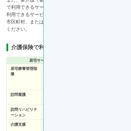
で利用できるサービス費用の上限（支給限度基準額）や
利用できるサービスが異なります。詳しくはお住まいの
市区町村、または地域包括支援センターにお問い合わせ
ください。
介護保険で利用できるサービス
居宅サービス（自宅に訪問するサービス）
居宅療養管理指
医師や歯科医師、薬剤師、栄養士、歯科衛
導
生士が自宅に訪問し、在宅での診療や服薬
指導、食生活のアドバイスや口腔内の清掃
を行う
訪問看護
医師の指示に基づき、看護師等が自宅を訪
問し、輸液の管理や身の回りの世話を行う
訪問リハビリテ
理学・作業療法士などが自宅に訪問して、
ーション
歩行訓練や寝たきり予防の指導を行う
介護支援
ケアマネージャーが在宅介護に対する相談
やどのような介護サービスを受けられるか