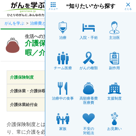
Skip
“知りたい”から探す
to
main
メニュー
content
がんを学ぶ
治療費と生活の支援制度
生活への支援制度
介護保険
生活への支援制度
治療
入院・手術
主治医
介護保険制度／介護休業・介護休
暇／介護休業給付金
チーム医療
がんの種類
副作用
介護保険制度
介護休業・介護休暇
治療中の食事
高額療養費
支援制度
医療費
介護休業給付金
介護保険制度とは、病気や加齢に伴う体力の低下によ
家族
不安の
お見舞い
り、常に介護を必要とする状態（要介護状態）になった
対処法