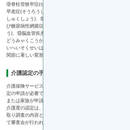
⑨脊柱管狭窄症(せきちゅうかんきょうさくしょう)、⑩
早老症(そうろうしょう)、⑪多系統萎縮症(たけいとうい
しゅくしょう)、⑫糖尿病性神経障害、糖尿病性腎症及
び糖尿病性網膜症(とうにょうびょうせいもうまくしょ
う)、⑬脳血管疾患、⑭閉塞性動脈硬化症(へいそくせい
どうみゃくこうかしょう)、⑮慢性閉塞性肺疾患(まんせ
いへいそくせいはいしっかん)、⑯両側の膝関節又は股
関節に著しい変形を伴う変形性関節症
介護認定の手続き
介護保険サービスを利用するには、要介護（要支援）認
定の申請が必要です。お住まいの市区町村の窓口で本人
または家族が申請を行います。
介護度の認定は、調査員が自宅等を訪問して行った聞き
取り調査の内容と主治医の意見書を元に市区町村におい
て審査会が行われ、決定します。