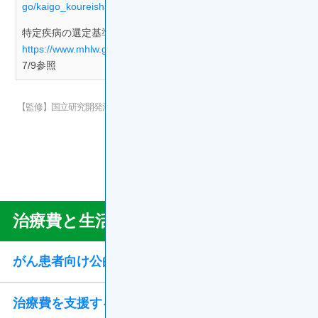
go/kaigo_koureisha/nintei/index.html
2026/7/9参照
特定疾病の選定基準の考え方【厚生労働省ホームページ】
https://www.mhlw.go.jp/topics/kaigo/nintei/gaiyo3.html
2026/
7/9参照
【監修】国立研究開発法人 国立がん研究センター東病院 サポーティブケア
センター／がん相談支援センター
副センター長 坂本はと恵氏
更新年月：2026年7月
ONC46O005B
治療費と生活の支援制度
Support
Menu
がん患者向け公的サポートガイド
治療費を支援する制度