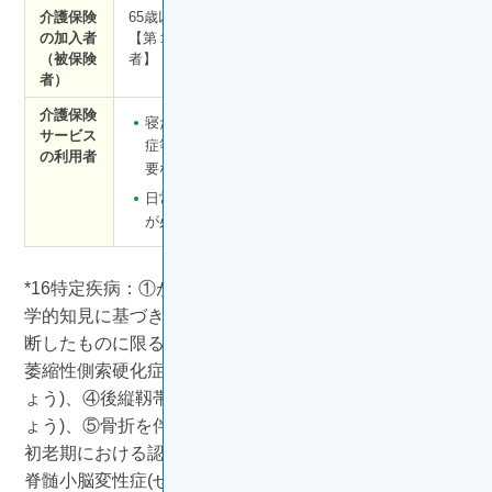
介護保険
65歳以上の方
40歳から64歳までの医療
の加入者
【第１号被保険
保険加入者
（被保険
者】
【第２号被保険者】
者）
介護保険
介護・支援が必要となっ
寝たきり、認知
サービス
た要因が末期がん・関節
症等で介護が必
の利用者
リウマチ等の加齢に起因
要な状態
する疾病（特定疾病）に
日常生活に支援
よる方
が必要な状態
*16特定疾病：①がん（医師が一般に認められている医
学的知見に基づき回復の見込みがない状態に至ったと判
断したものに限る。）がん末期、②関節リウマチ、③筋
萎縮性側索硬化症(きんいしゅくせいそくさくこうかし
ょう)、④後縦靱帯骨化症(こうじゅうじんたいこっかし
ょう)、⑤骨折を伴う骨粗鬆症(こつそしょうしょう)、⑥
初老期における認知症、⑦パーキンソン病関連疾患、⑧
脊髄小脳変性症(せきずいしょうのうへんせいしょう)、