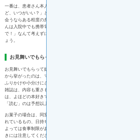
一番は、患者さん本人や家族に、「お見舞いに行きたいんだけれ
ど、いつがいい？」と率直に確認することです。患者さん側も、
会うならある程度の身支度をしたいものです。ほとんどの患者さ
んは入院中でも携帯電話を使っていますので、「サプライズ
で！」なんて考えずに、事前にきちんと確認をしてから訪ねまし
ょう。
お見舞いでもらって嬉しいもの、困るもの
お見舞いでもらって嬉しいものとは何でしょう？ 先輩患者さん
から挙がったのは、マンガや雑誌、また、食事制限がない場合は
ふりかけや小分けにされた調味料などでした。ただし、マンガ、
雑誌は、内容も重さも、軽いものを選びましょう。文字の多い本
は、よほどの本好きでない限り、避けたほうが無難です。文章を
「読む」のは予想以上に体力を使うものです。
お菓子の場合は、同室の他の患者さんにも配れるように個包装さ
れているもの、日持ちがするものが喜ばれますが、がんの治療に
よっては食事制限がある場合もあります。食べ物を持っていくと
きには注意してください。