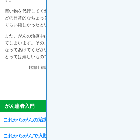
買い物を代行してくれる、子どもの送り迎えを手伝ってくれるな
どの日常的なちょっとしたサポートは、入院中のお見舞いと同じ
ぐらい嬉しかったという患者さんもいます。
また、がんの治療中はどうしても家の中に閉じこもりがちになっ
てしまいます。そのようなときは、短時間でいいので話し相手に
なってあげてください。たわいないおしゃべりでも、患者さんに
とっては嬉しいものです。
【監修】福島県立医科大学 腫瘍内科学講座 主任教授 佐治 重衡 先生
更新年月：2024年11月
ONC46O046A
Introduction
Introduction
がん患者入門
Detail
Detail
これからがんの治療を始めるあなたへ
Sub
Sub
Menu
Menu
これからがんで入院するあなたへ