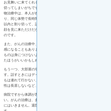
お見舞いに来てくれることは嬉しくて、患者さんもついつい張り
切ってしまいがちです。でも、がんの手術後や抗がん剤による薬
物治療中は、本人が感じている以上に体力が落ちていることがあ
り、同じ体勢で長時間話していると疲れてしまいます。原則30分
以内と割り切って、話を切り上げることも大切です。「ちょっと
顔を見に来ただけだから！」と、10～15分程度でもありがたいも
のです。
また、がんの治療中、特に抗がん剤による薬物治療中は匂いに敏
感になることもあります。香水やヘアスプレーなど匂いがきつい
ものは身につけないようにしましょう。華美な化粧や服装も控え
たほうがいいかもしれません。
もう一つ、大部屋の場合は、同室の患者さんへの配慮も大切で
す。話すときにはデイルームや食堂などに移動する、小さい子ど
もは連れて行かない、婦人科病棟であれば旦那さんであっても男
性は長居しないなど、周りの患者さんのことも考えましょう。
病院ですから体調が悪い人がいるということを忘れないでくださ
い。
がんの治療は、多くの場合、｢退院したら終わり｣というわけ
にはいきません。退院後に通院しながら治療が続くこともありま
す。