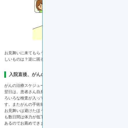
お見舞いのタイミングは？
通院しながらがんの
治療を続けるあなたへ
主治医とのコミュニケーションのコツ
閉じる
通院での抗がん剤による薬物治療は不安？
お見舞いに来てもらうならいつが嬉しい？お見舞いでもらって嬉
がんを学ぶトップページへ
しいものは？逆に困るものは？先輩患者さんに聞きました。
抗がん剤による薬物治療の副作用、どう対応すればいい？
薬について相談したいときには？
入院直後、がんの手術前後はNG
治療が終わった！でも不安。そんな時は？
がんの治療スケジュールによっても異なりますが、入院日や入院
翌日は、患者さん自身がまだ入院生活に慣れていなかったり、い
ろいろな検査が入っていたりするため、何かと慌ただしいもので
す。またがんの手術前日も術前検査や手術の説明で忙しいので、
お見舞いは避けたほうがいいでしょう。とはいえ、がんの手術後
も数日間は体力が低下していたり、体調が悪かったりすることも
あるのでお薦めできません。