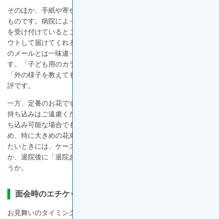
そのほか、手紙や寄せ書きなどの「言葉のプレゼント」も嬉しい
ものです。病院によっては、ホームページで「お見舞いメール」
を受け付けているところもあります。病院側が便箋にプリントア
ウトして届けてくれるというサービスで、携帯やスマートフォン
のメールとは一味違った「手紙」のような温かさが喜ばれていま
す。「子ども用のカラフルな便箋を選んでくれて、元気が出た」
「外の様子を教えてもらえて嬉しかった」など、患者さんから好
評です。
一方、定番のお花ですが、最近では感染症予防のために「生花の
持ち込みはご遠慮ください」と言われることが増えています。持
ち込み可能な場合でも、ベッド周りはスペースに限りがあるた
め、特に大きめの花束は飾る場所にも困るようです。お花を渡し
たいときには、ケース入りのプリザーブドフラワーなどにする
か、退院後に「退院おめでとう」と自宅に送ってはいかがでしょ
うか。
面会時のエチケット
お見舞いのタイミングと同様に、面会時間にも配慮が必要です。