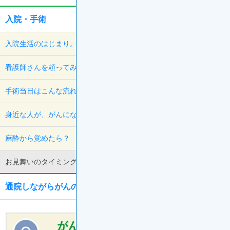
For
Mobile
入院・手術
入院生活のはじまり。どんな生活に？
看護師さんを頼ってみよう！
手術当日はこんな流れで進みます！
身近な人が、がんになったら？
麻酔から覚めたら？
お見舞いのタイミングは？
通院しながらがんの治療を続けるあなたへ