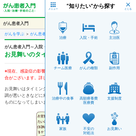
Skip
“知りたい”から探す
to
main
content
がん患者入門
メニュー
Introduction
Breadcrumb
がんを学ぶ
がん患者入門
入院・手術
お見舞いのタイミングは？
これからがんの治療を
始めるあなたへ
治療
入院・手術
主治医
Main
がん患者入門～入院・手術
Menu
不安な気持ち、どうしたらいい？
これからがんで
入院するあなたへ
お見舞いのタイミングは？
正しい情報をつかもう！
チーム医療ってなんだろう？
入院・手術
チーム医療
がんの種類
副作用
※現在、感染症の影響により各病院により面会制限がされている場
まわりの人へ、どう伝えよう？
合がございます。詳しくは各病院にお問合せしてください。
入院中にあると便利なものは？
入院生活のはじまり。どんな生活に？
お見舞いはタイミングが重要です。がんの手術前日や手術後の体
他の医師の意見も聞いてみよう！
快適に過ごすには、どうすればいい？
看護師さんを頼ってみよう！
調が悪いときなどに来られたら、せっかくのお見舞いが、迷惑な
治療中の食事
高額療養費
支援制度
治療を始める準備をしよう！
ものになってしまいます。
医療費
心がつらいときには、相談しよう。
手術当日はこんな流れで進みます！
支援制度について知ろう
身近な人が、がんになったら？
家族
不安の
お見舞い
麻酔から覚めたら？
対処法