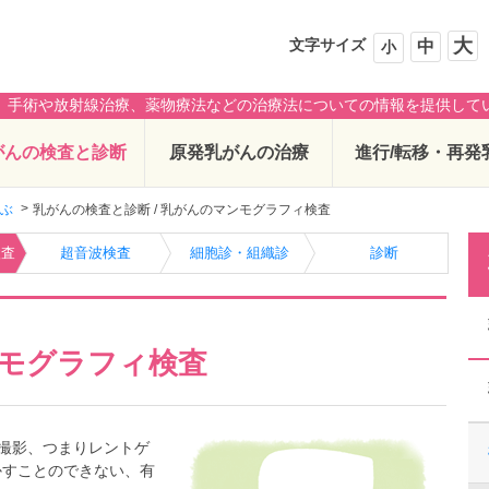
大
文字サイズ
中
小
、手術や放射線治療、薬物療法などの治療法についての情報を提供して
がんの検査と診断
原発乳がんの治療
進行/転移・再発
学ぶ
乳がんの検査と診断 / 乳がんのマンモグラフィ検査
検査
超音波検査
細胞診・組織診
診断
モグラフィ検査
撮影、つまりレントゲ
かすことのできない、有