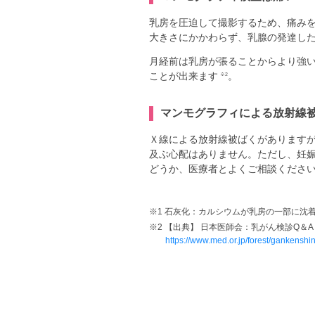
乳房を圧迫して撮影するため、痛み
大きさにかかわらず、乳腺の発達し
月経前は乳房が張ることからより強
ことが出来ます
。
※2
マンモグラフィによる放射線
Ｘ線による放射線被ばくがあります
及ぶ心配はありません。ただし、妊
どうか、医療者とよくご相談くださ
※1 石灰化：カルシウムが乳房の一部に沈
※2 【出典】 日本医師会：乳がん検診Q＆A
https://www.med.or.jp/forest/ganken