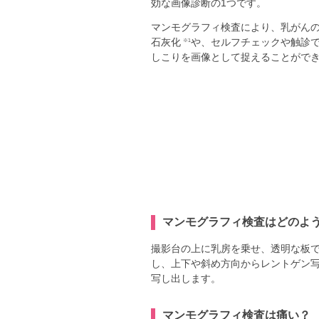
効な画像診断の1つです。
マンモグラフィ検査により、乳がん
石灰化
や、セルフチェックや触診
※1
しこりを画像として捉えることがで
マンモグラフィ検査はどのよ
撮影台の上に乳房を乗せ、透明な板
し、上下や斜め方向からレントゲン
写し出します。
マンモグラフィ検査は痛い？