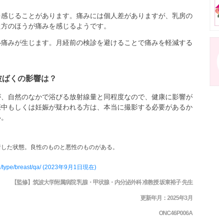
を感じることがあります。痛みには個人差がありますが、乳房の
た方のほうが痛みを感じるようです。
い痛みが生じます。月経前の検診を避けることで痛みを軽減する
被ばくの影響は？
が、自然のなかで浴びる放射線量と同程度なので、健康に影響が
娠中もしくは妊娠が疑われる方は、本当に撮影する必要があるか
い。
着した状態。良性のものと悪性のものがある。
shin/type/breast/qa/ (2023年9月1日現在)
【監修】筑波大学附属病院 乳腺・甲状腺・内分泌外科 准教授 坂東裕子 先生
更新年月：2025年3月
ONC46P006A