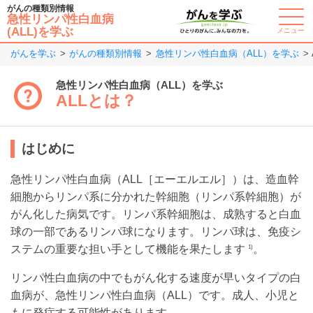
がんの種類別情報
急性リンパ性白血病
(ALL)を学ぶ
メニュー
がんを学ぶ
がんの種類別情報
急性リンパ性白血病（ALL）を学ぶ
急性リンパ性白血病（ALL）を学ぶ
ALLとは？
はじめに
急性リンパ性白血病（ALL［エーエルエル］）は、造血幹
細胞からリンパ系に分かれた幹細胞（リンパ系幹細胞）が
がん化した病気です。リンパ系幹細胞は、成熟すると白血
球の一部であるリンパ球になります。リンパ球は、免疫シ
ステムの重要な担い手として機能を果たします
。
1)
リンパ性白血病の中でもがん化する速度が早いタイプの白
血病が、急性リンパ性白血病（ALL）です。成人、小児と
もに発症する可能性があります。