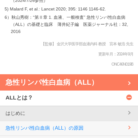
（2024/7/26参照）
5) Malard F, et al.: Lancet 2020; 395: 1146 1146-62.
6）秋山秀樹：“第Ⅱ章 1. 血液、一般検査” 急性リンパ性白血病
（ALL）の基礎と臨床 薄井紀子編 医薬ジャーナル社：32,
2016
【監修】 金沢大学医学部血液内科 教授 宮本 敏浩 先生
更新年月：2024年9月
ONC46N019B
急性リンパ性白血病（ALL）
ALLとは？
はじめに
急性リンパ性白血病（ALL）の原因