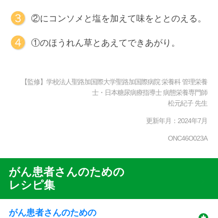
②にコンソメと塩を加えて味をととのえる。
①のほうれん草とあえてできあがり。
【監修】学校法人聖路加国際大学聖路加国際病院 栄養科 管理栄養
士・日本糖尿病療指導士 病態栄養専門師
松元紀子 先生
更新年月：2024年7月
ONC46O023A
がん患者さんのための
Recipe
レシピ集
Sub
Menu
がん患者さんのための