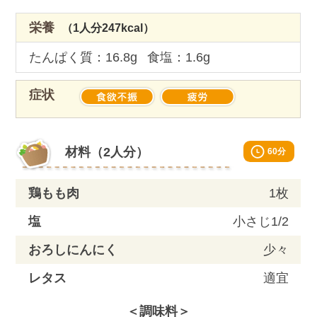
栄養
（1人分247kcal）
たんぱく質：16.8g
食塩：1.6g
症状
Material
材料（2人分）
60分
鶏もも肉
1枚
塩
小さじ1/2
おろしにんにく
少々
レタス
適宜
＜調味料＞