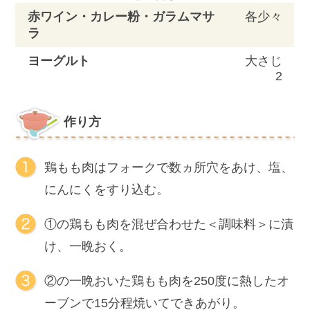
赤ワイン・カレー粉・ガラムマサ
各少々
ラ
ヨーグルト
大さじ
2
作り方
鶏もも肉はフォークで数ヵ所穴をあけ、塩、
にんにくをすり込む。
①の鶏もも肉を混ぜ合わせた＜調味料＞に漬
け、一晩おく。
②の一晩おいた鶏もも肉を250度に熱したオ
ーブンで15分程焼いてできあがり。