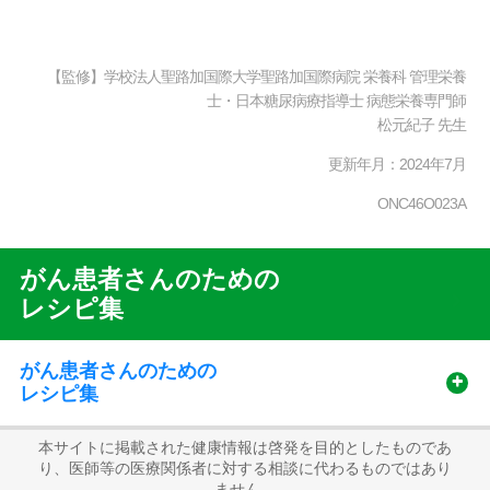
【監修】学校法人聖路加国際大学聖路加国際病院 栄養科 管理栄養
士・日本糖尿病療指導士 病態栄養専門師
松元紀子 先生
更新年月：2024年7月
ONC46O023A
がん患者さんのための
Recipe
レシピ集
Sub
Menu
がん患者さんのための
レシピ集
本サイトに掲載された健康情報は啓発を目的としたものであ
り、医師等の医療関係者に対する相談に代わるものではあり
ません。