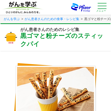
Skip
to
main
メニュー
content
がんを学ぶ
がん患者さんのための食事・レシピ集
黒ゴマと粉チーズ
がん患者さんのためのレシピ集
黒ゴマと粉チーズのスティッ
クパイ