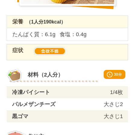
栄養
（1人分190kcal）
たんぱく質：6.1g
食塩：0.4g
症状
Material
材料（2人分）
30分
冷凍パイシート
1/4枚
パルメザンチーズ
大さじ2
黒ゴマ
大さじ1