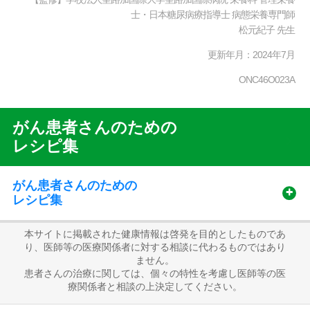
士・日本糖尿病療指導士 病態栄養専門師
松元紀子 先生
更新年月：2024年7月
ONC46O023A
がん患者さんのための
Recipe
レシピ集
Sub
Menu
がん患者さんのための
レシピ集
本サイトに掲載された健康情報は啓発を目的としたものであ
り、医師等の医療関係者に対する相談に代わるものではあり
ません。
患者さんの治療に関しては、個々の特性を考慮し医師等の医
療関係者と相談の上決定してください。