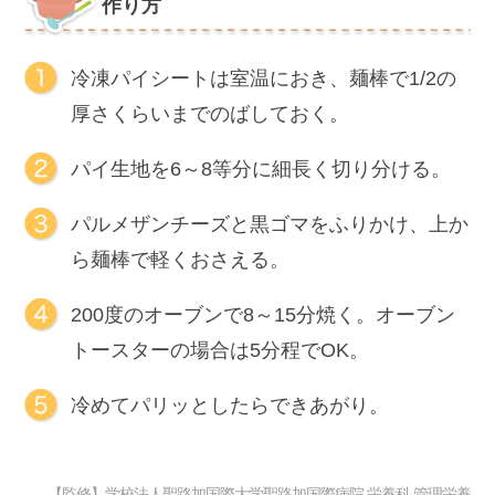
作り方
冷凍パイシートは室温におき、麺棒で1/2の
厚さくらいまでのばしておく。
パイ生地を6～8等分に細長く切り分ける。
パルメザンチーズと黒ゴマをふりかけ、上か
ら麺棒で軽くおさえる。
200度のオーブンで8～15分焼く。オーブン
トースターの場合は5分程でOK。
冷めてパリッとしたらできあがり。
【監修】学校法人聖路加国際大学聖路加国際病院 栄養科 管理栄養