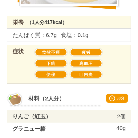
栄養
（1人分417kcal）
たんぱく質：6.7g
食塩：0.1g
症状
Material
材料（2人分）
30分
りんご（紅玉）
2個
40g
グラニュー糖