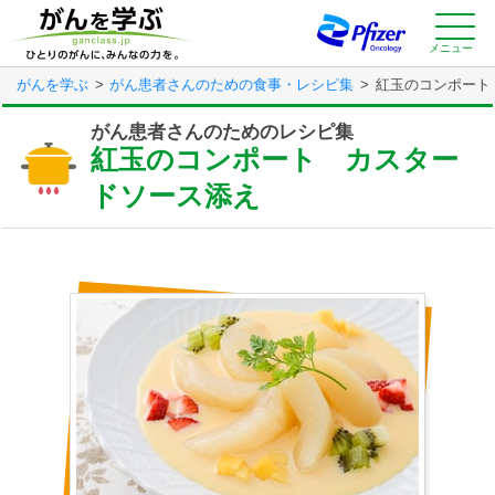
Skip
to
main
メニュー
content
がんを学ぶ
がん患者さんのための食事・レシピ集
紅玉のコンポート
がん患者さんのためのレシピ集
紅玉のコンポート カスター
ドソース添え