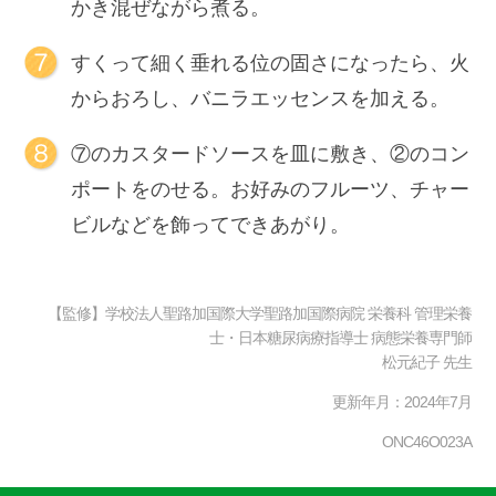
かき混ぜながら煮る。
すくって細く垂れる位の固さになったら、火
からおろし、バニラエッセンスを加える。
⑦のカスタードソースを皿に敷き、②のコン
ポートをのせる。お好みのフルーツ、チャー
ビルなどを飾ってできあがり。
【監修】学校法人聖路加国際大学聖路加国際病院 栄養科 管理栄養
士・日本糖尿病療指導士 病態栄養専門師
松元紀子 先生
更新年月：2024年7月
ONC46O023A