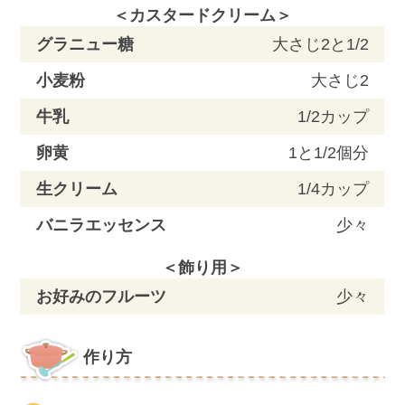
＜カスタードクリーム＞
グラニュー糖
大さじ2と1/2
小麦粉
大さじ2
牛乳
1/2カップ
卵黄
1と1/2個分
生クリーム
1/4カップ
バニラエッセンス
少々
＜飾り用＞
お好みのフルーツ
少々
作り方