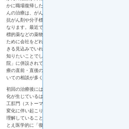
かに職場復帰したい、と思う方は少なくありません。が
んの治療は、がんの部位や状態によって、方法も期間も
抗がん剤や分子標的薬などによる薬物治療の副作用も異
なります。最近では、再発予防のために抗がん剤や分子
標的薬などの薬物を投与する治療法もあります。治療の
ために会社をどれだけ休むことになるのか、いつ復帰で
きる見込みでいればよいのかは、患者さんご本人が最も
知りたいことでしょう。全国の「がん診療連携拠点病
院」に併設されている相談支援センターにも、初回の治
療の直前・直後の患者さんから、復職のタイミングにつ
いての相談が多く寄せられるそうです。
初回の治療後には、少なからず身体の機能に何らかの変
化が生じているはずです。例えば、大腸がんであれば人
工肛門（ストーマ）の装着といった変化です。こうした
変化に伴い起こり得るトラブルを、患者さんがしっかり
理解していることが、職場復帰の大前提となります。た
とえ医学的に「復帰は問題ない」と判断されたとして