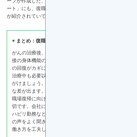
ープが作成した、「仕事とがん治療の両立 お役立ちノ
ート」にも、復職に向けてのステップやコツ、関連資料
が紹介されていて参考になります。
まとめ：復職には準備期間を十分にとって
がんの治療後、速やかに職場に復帰するには、治療
後の身体機能の変化に自分が順応することと、体力
の回復がカギになります。体力を落とさないよう、
治療中も必要以上に安静にせず、極力歩くことを心
がけましょう。それだけで復職後の体力回復に大き
な差が出ます。また、スムーズな復職のためには、
職場復帰に向けての準備期間を十分にとることが大
切です。会社には定期的な状況報告を入れつつ、リ
ハビリ勤務などのお試しを通じて、自分の身体と心
の声をよく聞きき、会社と本人の双方に負担がない
働き方を工夫しましょう。