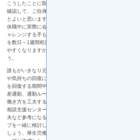
こうしたことに取り組みながら、身体や心の疲れ具合を
確認して、ご自身に無理のない勤務方法を検討していく
とよいと思います。例えば復職にあたって、傷病休暇や
休職中に実際に会社出勤を試みる「リハビリ出勤」にチ
ャレンジする手もあります。休暇扱いの中で通勤・出勤
を数日～1週間程度試してみることで、復帰の判断がし
やすくなりますから、会社に相談してみるとよいでしょ
う。
誰もがいきなり元のように働けるとは限りません。体力
や気持ちの回復には、ある程度の時間が必要です。体力
を回復する期間中は、時短などの働き方の工夫や、時間
差通勤、通勤ルートの変更など、その時の体力に応じた
働き方を工夫することが、復職をスムーズにするコツ。
相談支援センターでは、他の患者さんの復職に向けた工
夫など参考になる話を聞けたり、復職に向けてのステッ
プを一緒に検討したりできますので、まず相談してみま
しょう。厚生労働省と国立がん研究センターの研究グル