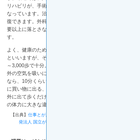
リハビリが、手術の翌日から組み込まれるケースも多く
なっています。治療中に低下した体力は、リハビリで回
復できます。外科的治療でも内科的治療でも、体力を必
要以上に落とさないよう、リハビリはとても重要なので
す。
よく、健康のために1日に1万歩を目安に歩きましょう、
といいますが、そこまでの必要はありません。1日2,000
～3,000歩で十分。入院中なら、1日1回、歩いて売店や
外の空気を吸いに行く程度でも構いません。自宅療養中
なら、10分くらい先のスーパーやコンビニエンスストア
に買い物に出る、犬と近所を散歩する、とにかく家から
外に出て歩くだけでいいのです。それだけでも、復職後
の体力に大きな違いが出てきます。
【出典】
仕事とがん治療の両立 お役立ちノート【国立研究開
発法人 国立がん研究センター 東病院】
（2024/7/31参照）