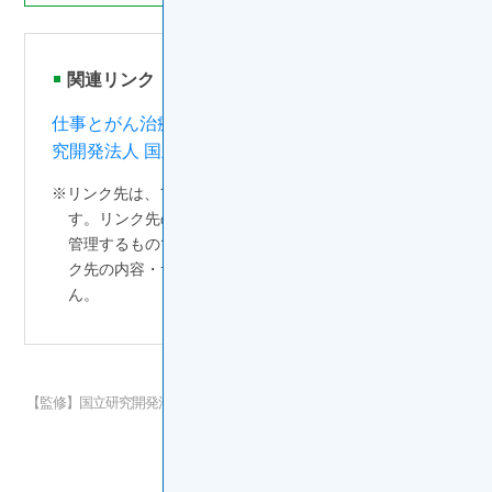
関連リンク
仕事とがん治療の両立 お役立ちノート【国立研
究開発法人 国立がん研究センター 東病院】
※リンク先は、ファイザー株式会社のサイトを離れま
す。リンク先のサイトはファイザー株式会社の所有・
管理するものではなく、ファイザー株式会社は、リン
ク先の内容・サービスについて、一切責任を負いませ
ん。
【監修】国立研究開発法人 国立がん研究センター東病院 サポーティブケア
センター／がん相談支援センター
副センター長 坂本はと恵氏
更新年月：2024年11月