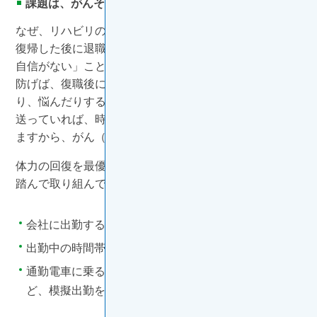
課題は、がんそのものよりも体力の回復
なぜ、リハビリの重要性を力説するかといえば、仕事に
復帰した後に退職を検討する人のほとんどが、「体力に
自信がない」ことを理由にするからです。体力の低下を
防げば、復職後に「仕事に自信がない」と落ち込んだ
り、悩んだりする可能性がぐっと減るはず。日常生活を
送っていれば、時間の経過とともに体力は徐々に回復し
ますから、がん（病気）とは切り離して考えましょう。
体力の回復を最優先に、復職前には下記の事柄に段階を
踏んで取り組んでみることをお勧めします。
会社に出勤する前提で、就寝・起床、活動する
出勤中の時間帯に、外出する
通勤電車に乗る、図書館などで一定時間を過ごすな
ど、模擬出勤を試す