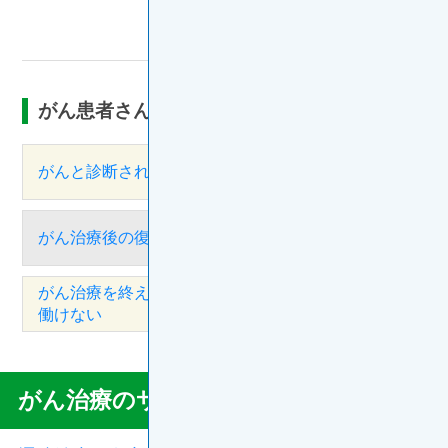
ONC46O008A
がん患者さんのお悩み相談室：がんと仕事
がんと診断されたら、会社にはどう伝えるか？
がん治療後の復職のタイミングと準備
がん治療を終えて復職したが、以前と同じように
働けない
がん治療のサポート
Gan
Support