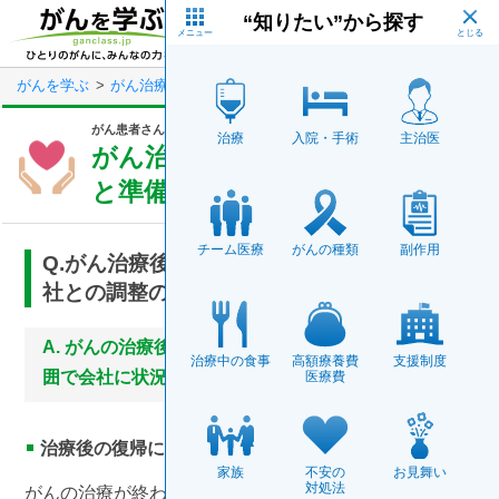
Skip
“知りたい”から探す
to
main
メニュー
content
がんを学ぶ
がん治療のサポート
がん患者さんのお悩み相談室
が
がん患者さんのお悩み相談室
～がんと仕事～
治療
入院・手術
主治医
がん治療後の復職のタイミング
と準備
チーム医療
がんの種類
副作用
Q.がん治療後の仕事復帰のタイミングや、会
社との調整の仕方に悩んでいます
がんの治療後は体力回復に努め、負担のない範
治療中の食事
高額療養費
支援制度
囲で会社に状況報告を
医療費
治療後の復帰には1カ月の準備期間を
家族
不安の
お見舞い
対処法
がんの治療が終わったらすぐに仕事に戻れるはず、速や