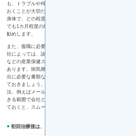
も、トラブルや何らかの対応が必要になる事象に備えて
おくことが大切だということです。変化が生じた自分の
身体で、どの程度働けるのかを確認するためにも、最低
でも1カ月程度の助走期間、準備期間を設けることをお
勧めします。
また、復職に必要な手続きは職場ごとに異なります。会
社によっては、診断書の提出に加えて、復帰前に産業医
などの産業保健スタッフや上司との面談が必要な場合も
あります。病気療養中の社員が復職する際の流れと、提
出に必要な書類などは、早めに人事・総務部門に確認し
ておきましょう。休職中には、ご自身の負担のない方
法、例えばメールや電話で状況を報告するなどして、で
きる範囲で会社との接点を保ち相談しやすい環境を作っ
ておくと、スムーズに調整しやすくなります。
初回治療後は、体力の回復を最優先に