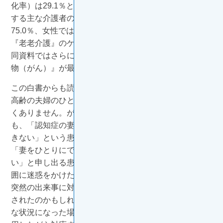
化率）は29.1％となりました。また、「要介護者と同居
する主な介護者の年齢についてみると、男性では
75.0％、女性では76.5％が60歳以上であり、いわゆる
『老老介護』のケースも相当数存在している」と指摘。
同資料ではさらに、「65歳以上の者の死因は『悪性新生
物（がん）』が最も高い」と言及しています。
この白書からも読み取れるように、老老介護をしている
高齢の夫婦のひとりががんと診断されるケースは、少な
くありません。がんの治療や手術のために入院を勧めて
も、「認知症の妻を介護しているので、すぐには入院で
きない」という患者さんも増えてきています。実際に、
「妻をひとりにできないので、入院先に連れていきた
い」と申し出る患者さんもいらっしゃるといいます。周
囲に迷惑をかけたくないと願いつつも、がんの診断など
突然の出来事に対応策が見つからず、混乱されて申し出
されたのかもしれません。万が一、身近な方が同じよう
な状況になった場合には、公的サービスなどを上手に利