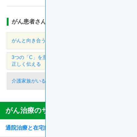
がん患者さんのお悩み相談室：がんと家族
がんと向き合う家族の心得
3つの「C」を意識して、子どもにがんを
正しく伝える
介護家族がいる人のがん治療
がん治療のサポート
Gan
Support
通院治療と在宅療養
Menu