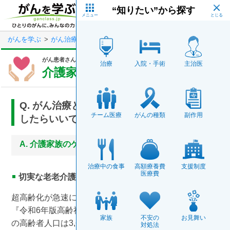
Skip
“知りたい”から探す
to
main
メニュー
content
がんを学ぶ
がん治療のサポート
がん患者さんのお悩み相談室
が
がん患者さんのお悩み相談室
～がんと家族～
治療
入院・手術
主治医
介護家族がいる人のがん治療
Q. がん治療と家族の介護を両立するにはどう
チーム医療
がんの種類
副作用
したらいいですか？
介護家族のケアは、公的支援を上手に頼って
治療中の食事
高額療養費
支援制度
医療費
切実な老老介護とがん治療
超高齢化が急速に進んでいる日本。内閣府が発表した
『令和6年版高齢社会白書（※）』によれば、65歳以上
家族
不安の
お見舞い
の高齢者人口は3,623万人で､総人口に占める割合（高齢
対処法