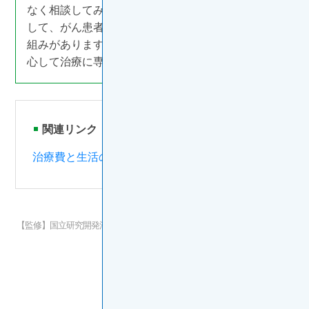
なく相談してみましょう。さまざまな専門家が連携
して、がん患者さんとご家族を地域全体で支える仕
組みがあります。こうした仕組みを知ることは、安
心して治療に専念できる環境づくりの第一歩です。
関連リンク
治療費と生活の支援制度
【監修】国立研究開発法人 国立がん研究センター東病院 サポーティブケア
センター／がん相談支援センター
副センター長 坂本はと恵氏
更新年月：2024年11月
ONC46O008A