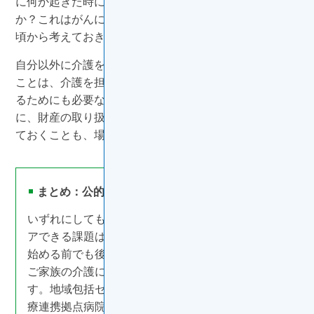
に何か起きた時に介護や面倒を見ている家族をどうする
か？これはがんに罹患する、しないにかかわらず、常日
頃から考えておきたいことです。
自分以外に介護を任せられるサポーターを確保しておく
ことは、介護を担う人、受ける人、双方が幸せに生活す
るためにも必要なことです。自分自身で判断がつく間
に、財産の取り扱いや成年後見制度などの手続きを行っ
ておくことも、場合によっては必要でしょう。
まとめ：公的支援でがん治療と介護を両立
いずれにしても、現在の日本の社会保障制度でクリ
アできる課題は、少なくありません。がんの治療を
始める前でも後でも、療養生活の間でも、ご自身や
ご家族の介護に活用できる施設や制度があるはずで
す。地域包括センター、ケアマネージャー、がん診
療連携拠点病院内の相談支援センターなどに、遠慮