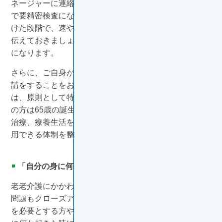
ネージャーに連絡を取ります。ご自身がなんらかの検査
で要精密検査になるなど「がんの疑い」という説明を受
けた段階で、速やかにケアマネージャーに家族の状況を
伝えておきましょう。その後の段取りや準備がスムーズ
になります。
さらに、ご自身ががん治療で入院する場合にも、介護申
請をすることをお勧めします。介護保険サービスの利用
は、原則として特定疾病該当の方は40歳から、それ以外
の方は65歳の誕生日の前日から申請できます。その後の
治療、療養生活を考慮し、夫婦で介護保険サービスを利
用できる体制を整えておくとよいでしょう。
「自分の身に何か起きたら」に備える
老老介護にかかわらず、現在では「引きこもり家族」の
問題もクローズアップされてきています。ご家族に介護
を必要とする方や養育している方がいる場合、自分の身