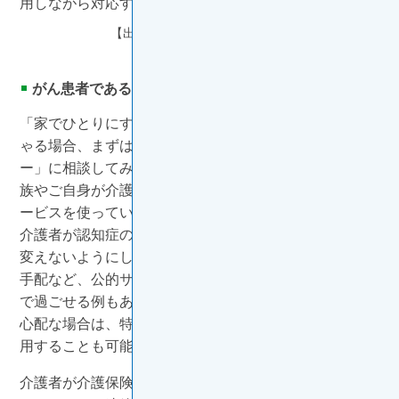
用しながら対応することをお勧めします。
【出典】
内閣府ホームページ
（2024/7/31参照）
がん患者であるご自身も介護申請を
「家でひとりにするのは心配」という介護者がいらっし
ゃる場合、まずはご自身の地域にある「地域包括センタ
ー」に相談してみましょう。今現在、介護しているご家
族やご自身が介護申請をしていなくても（介護保険やサ
ービスを使っていなくても）、相談はできます。特に、
介護者が認知症の場合は、これまでの生活をできるだけ
変えないようにしたいもの。配食サービスやヘルパーの
手配など、公的サービスを活用して、今まで通りご自宅
で過ごせる例もあります。それでもひとりにすることが
心配な場合は、特別養護施設などのショートステイを活
用することも可能です。
介護者が介護保険を利用している場合は、担当のケアマ