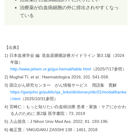
治療薬が白血病細胞の外に排出されやすくなっ
ている
【出典】
1) 日本血液学会 編: 造血器腫瘍診療ガイドライン 第3.1版（2024
年版）
http://www.jshem.or.jp/gui-hemali/table.html
（2025/7/17参照）
2) Mughal TI, et al.: Haematologica 2016; 101: 541-558.
3) 国立がん研究センター がん情報サービス 用語集 寛解
https://ganjoho.jp/public/qa_links/dictionary/dic01/modal/kanka
i.html
（2025/10/31参照）
4) 宮崎仁：もっと知りたい白血病治療 患者・家族・ケアにかかわ
る人のために 第2版 医学書院：73, 2019
5) 入山規良：J Nihon Univ Med Ass. 2022; 81: 193-196.
6) 椿正寛：YAKUGAKU ZASSHI 138：1461, 2018