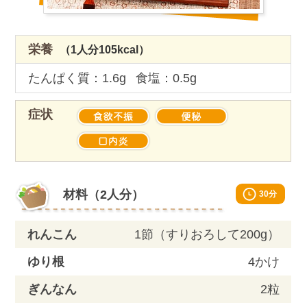
栄養
（1人分105kcal）
たんぱく質：1.6g
食塩：0.5g
症状
Material
材料（2人分）
30分
れんこん
1節（すりおろして200g）
ゆり根
4かけ
ぎんなん
2粒