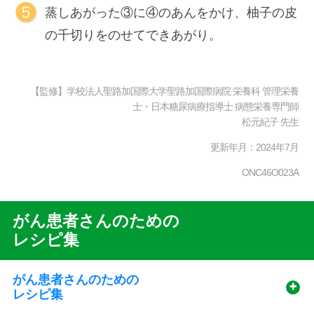
蒸しあがった③に④のあんをかけ、柚子の皮
の千切りをのせてできあがり。
【監修】学校法人聖路加国際大学聖路加国際病院 栄養科 管理栄養
士・日本糖尿病療指導士 病態栄養専門師
松元紀子 先生
更新年月：2024年7月
ONC46O023A
がん患者さんのための
Recipe
レシピ集
Sub
Menu
がん患者さんのための
レシピ集