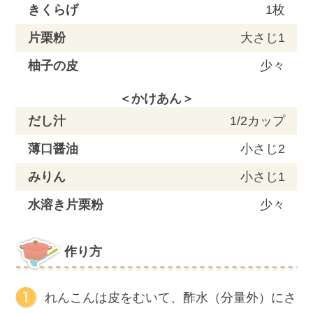
きくらげ
1枚
片栗粉
大さじ1
柚子の皮
少々
＜かけあん＞
だし汁
1/2カップ
薄口醤油
小さじ2
みりん
小さじ1
水溶き片栗粉
少々
作り方
れんこんは皮をむいて、酢水（分量外）にさ