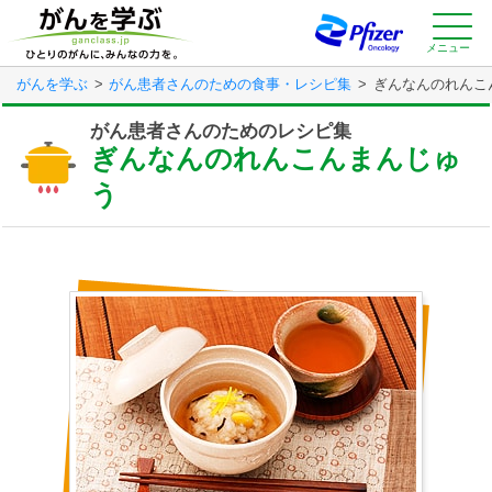
Skip
to
main
メニュー
content
がんを学ぶ
がん患者さんのための食事・レシピ集
ぎんなんのれんこ
がん患者さんのためのレシピ集
ぎんなんのれんこんまんじゅ
う